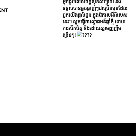
អ្នកជួបតែសេចក្តីសុខសប្បាយ និង
ទទួលបានម្ហូបឆ្ងាញ់ៗជាច្រើនមុខដែល
ENT
ពួកយើងផ្តល់ជូន ក្នុងឱកាសដ៏ពិសេស
នេះ។ សូមធ្វើការស្វាគមន៍ឆ្នាំថ្មី ដោយ
ការបើកចិត្ត និងដោយស្នាមញញឹម
ច្រើនៗ!