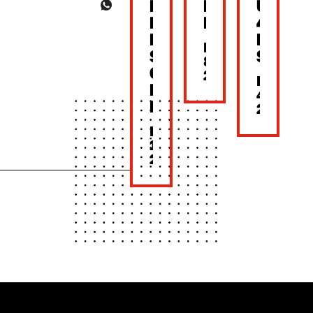
BACK
MOTHER’S
UNTIL
NEW
DAY
4PM
LOOK,
LUNC
MAY
SAME
SET
8,
CRUNCH!
2026
MAY
BONCHON
4,
BKK
2026
MAY
15,
2026