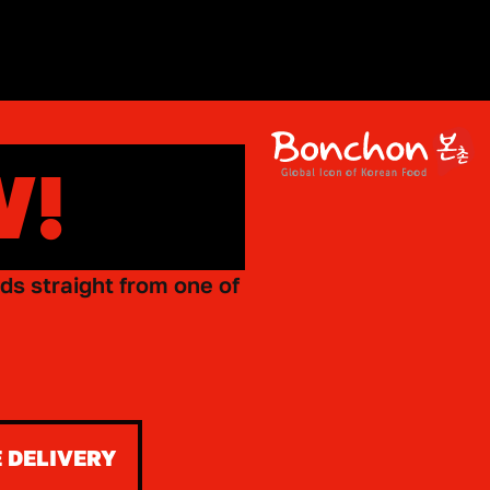
W!
ds straight from one of
 DELIVERY