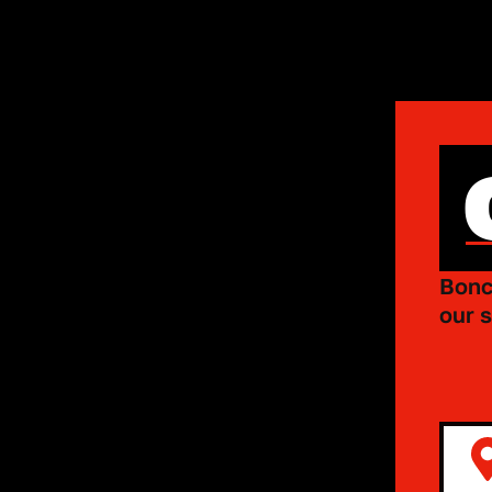
Bonc
our s