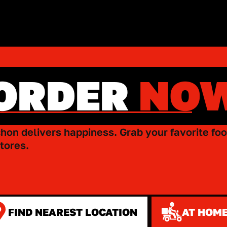
ORDER
NO
hon delivers happiness. Grab your favorite foo
tores.
FIND NEAREST LOCATION
AT HOME