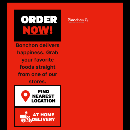
ORDER
NOW!
Bonchon delivers
happiness. Grab
your favorite
foods straight
from one of our
stores.
FIND
NEAREST
LOCATION
AT HOME
DELIVERY