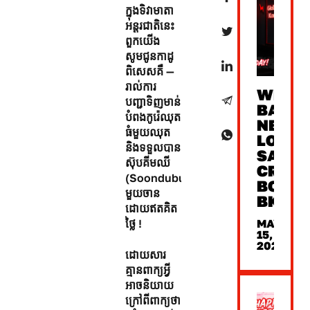
ក្នុងទិវាមាតា
អន្តរជាតិនេះ
ពួកយើង
សូមជូនកាដូ
ពិសេសគឺ —
រាល់ការ
WE’RE
បញ្ជាទិញមាន់
BACK
បំពងកូរ៉េឈុត
NEW
ធំមួយឈុត
LOOK,
និងទទួលបាន
SAME
ស៊ុបគីមឈី
CRUNC
(Soondubu)
BONC
មួយចាន
BKK
ដោយឥតគិត
MAY
ថ្លៃ !
15,
2026
ដោយសារ
គ្មានពាក្យអ្វី
អាចនិយាយ
ក្រៅពីពាក្យថា