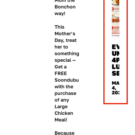
Mom the
Bonchon
way!
This
Mother’s
Day, treat
EVERY
her to
UNTIL
something
4PM
special —
LUNC
Get a
SET
FREE
Soondubu
MAY
with the
4,
2026
purchase
of any
Large
Chicken
Meal!
Because