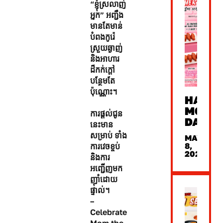
“ខ្ញុំស្រលាញ់
អ្នក” អញ្ជឹង
មានតែមាន់
បំពងកូរ៉េ
ស្រួយឆ្ងាញ់
និងអាហារ
ដ៏កក់ក្តៅ
បន្ថែមតែ
ប៉ុណ្ណោះ។
HAPP
MOTHE
ការផ្តល់ជូន
DAY
នេះមាន
សម្រាប់ ទាំង
MAY
8,
ការវេចខ្ចប់
2026
និងការ
អញ្ជើញមក
ញ៉ាំដោយ
ផ្ទាល់។
–
Celebrate