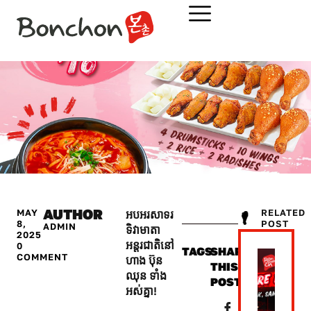
AUTHOR
MAY
RELATED
អបអរសាទរ
8,
POST​
ADMIN
ទិវាមាតា
2025
អន្តរជាតិនៅ
0
TAGS
SHARE
COMMENT
ហាង ប៊ុន
THIS
ឈុន ទាំង
POST:
អស់គ្នា!